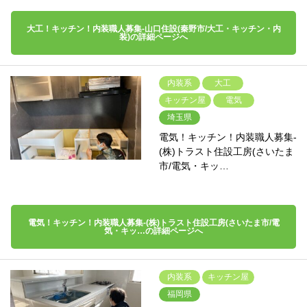
大工！キッチン！内装職人募集-山口住設(秦野市/大工・キッチン・内
装)の詳細ページへ
内装系
大工
キッチン屋
電気
埼玉県
電気！キッチン！内装職人募集-
(株)トラスト住設工房(さいたま
市/電気・キッ…
電気！キッチン！内装職人募集-(株)トラスト住設工房(さいたま市/電
気・キッ…の詳細ページへ
内装系
キッチン屋
福岡県