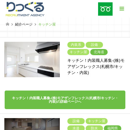
紹介ページ
キッチン屋
検索
内装系
設備
キッチン屋
北海道
キッチン！内装職人募集-(株)モ
アザンフレックス(札幌市/キッ
チン・内装)
キッチン！内装職人募集-(株)モアザンフレックス(札幌市/キッチン・
内装)の詳細ページへ
設備
キッチン屋
水道
防水
福岡県