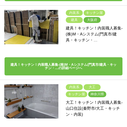
内装系
キッチン屋
建具
大阪府
建具！キッチン！内装職人募集-
(株)M・Aシステム(門真市/建
具・キッチン・…
建具！キッチン！内装職人募集-(株)M・Aシステム(門真市/建具・キッ
チン・…の詳細ページへ
内装系
大工
キッチン屋
神奈川県
大工！キッチン！内装職人募集-
山口住設(秦野市/大工・キッチ
ン・内装)