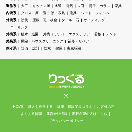
造作系
大工
キッチン屋
水道
電気
左官
冊子・ガラス
家具
内装系
クロス・床
畳
襖・表具
建具
シート・フィルム
外装系
塗装
屋根・瓦・板金
タイル・石
サイディング
コーキング
外構系
植木・造園
外構
アルミ・エクステリア
看板
テント
美装系
掃除・ハウスクリーニング
補修・リペア
保守系
設備
設計
防水
鍵屋
害虫駆除
Instagram
HOME
求人を検索する
建築・建設業界コラム
お客様の声
よくある質問
運営会社情報
掲載希望の方はこちら
プライバシーポリシー