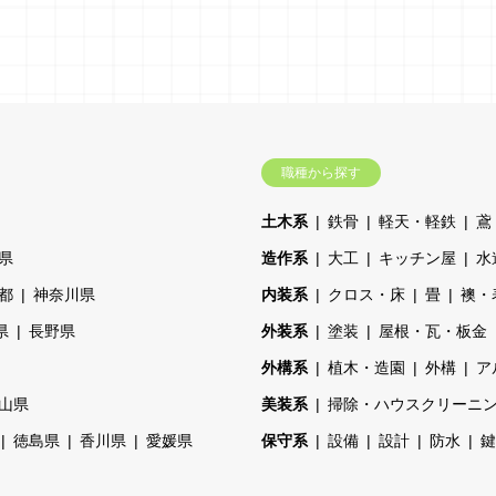
職種から探す
土木系
鉄骨
軽天・軽鉄
鳶
県
造作系
大工
キッチン屋
水
都
神奈川県
内装系
クロス・床
畳
襖・
県
長野県
外装系
塗装
屋根・瓦・板金
外構系
植木・造園
外構
ア
山県
美装系
掃除・ハウスクリーニ
徳島県
香川県
愛媛県
保守系
設備
設計
防水
鍵