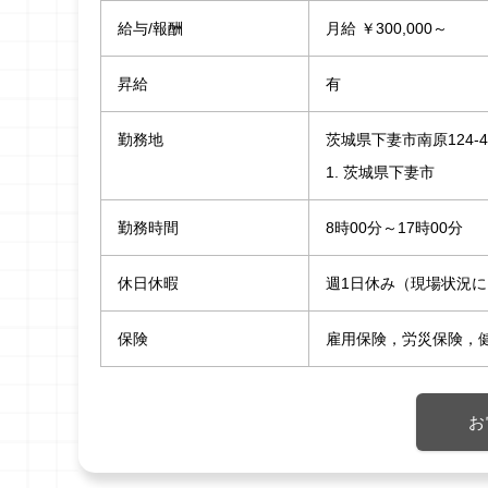
給与/報酬
月給 ￥300,000～
昇給
有
勤務地
茨城県下妻市南原124-4
1. 茨城県下妻市
勤務時間
8時00分～17時00分
休日休暇
週1日休み（現場状況
保険
雇用保険，労災保険，
お