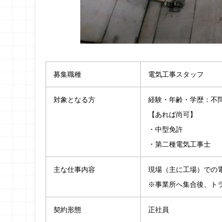
募集職種
電気工事スタッフ
対象となる方
経験・年齢・学歴：不
【あれば尚可】
・中型免許
・第二種電気工事士
主な仕事内容
現場（主に工場）での
※事業所へ集合後、ト
契約形態
正社員