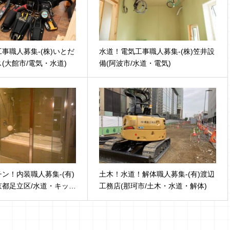
事職人募集-(株)いとだ
水道！電気工事職人募集-(株)笠井設
(大館市/電気・水道)
備(阿波市/水道・電気)
ン！内装職人募集-(有)
土木！水道！解体職人募集-(有)渡辺
東京都足立区/水道・キッ…
工務店(那珂市/土木・水道・解体)