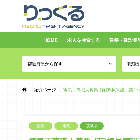
HOME
求人を検索する
建築・建設業
都道府県から探す
職種
紹介ページ
電気工事職人募集-(有)鳩貝電設工業(下
設備
電気
茨城県