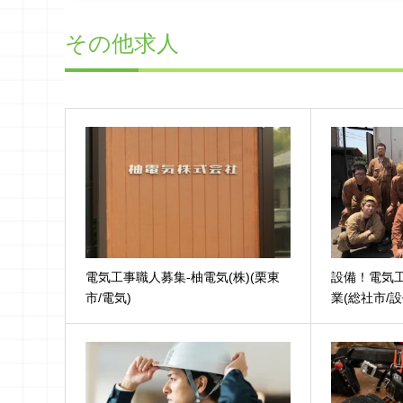
その他求人
電気工事職人募集-柚電気(株)(栗東
設備！電気工
市/電気)
業(総社市/