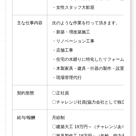
・女性スタッフ大歓迎
主な仕事内容
次のような作業を行って頂きます。
・新築・増改築施工
・リノベーション工事
・店舗工事
・住宅の水廻りに特化したリフォーム提案
・木製家具・建具・什器の製作・設置
・現場管理代行
契約形態
〇正社員
〇チャレンジ社員(協力会社として独立した
給与/報酬
月給制
〇建築大工 19万円～（チャレンジあり）
〇家具製作工 19万円～（年齢、能力考慮）