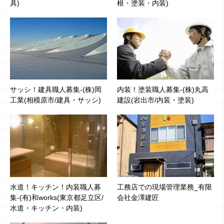
具)
根・塗装・内装)
サッシ！建具職人募集-(株)岡
内装！塗装職人募集-(株)丸高
工業(相模原市/建具・サッシ)
建設(岩出市/内装・塗装)
水道！キッチン！内装職人募
工務店での現場管理業務_有限
集-(有)和works(東京都足立区/
会社金澤建匠
水道・キッチン・内装)