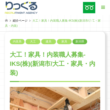
紹介ページ
大工！家具！内装職人募集-IKS(株)(新潟市/大工・家
検索
具・内装)
内装系
大工
建具
家具
新潟県
大工！家具！内装職人募集-
IKS(株)(新潟市/大工・家具・内
装)