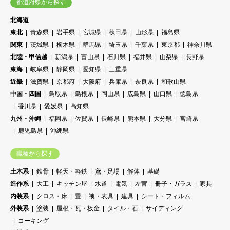
都道府県から探す
北海道
東北
青森県
岩手県
宮城県
秋田県
山形県
福島県
関東
茨城県
栃木県
群馬県
埼玉県
千葉県
東京都
神奈川県
北陸・甲信越
新潟県
富山県
石川県
福井県
山梨県
長野県
東海
岐阜県
静岡県
愛知県
三重県
近畿
滋賀県
京都府
大阪府
兵庫県
奈良県
和歌山県
中国・四国
鳥取県
島根県
岡山県
広島県
山口県
徳島県
香川県
愛媛県
高知県
九州・沖縄
福岡県
佐賀県
長崎県
熊本県
大分県
宮崎県
鹿児島県
沖縄県
職種から探す
土木系
鉄骨
軽天・軽鉄
鳶・足場
解体
基礎
造作系
大工
キッチン屋
水道
電気
左官
冊子・ガラス
家具
内装系
クロス・床
畳
襖・表具
建具
シート・フィルム
外装系
塗装
屋根・瓦・板金
タイル・石
サイディング
コーキング