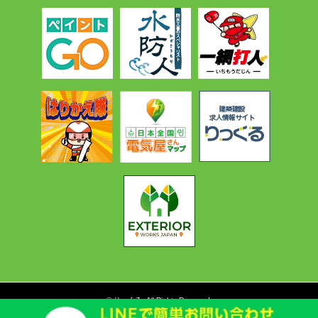
©
りっくる
. All Rights Reserved.