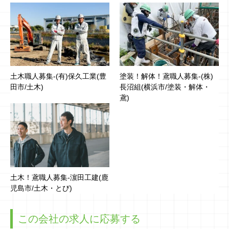
土木職人募集-(有)保久工業(豊
塗装！解体！鳶職人募集-(株)
田市/土木)
長沼組(横浜市/塗装・解体・
鳶)
土木！鳶職人募集-濵田工建(鹿
児島市/土木・とび)
この会社の求人に応募する