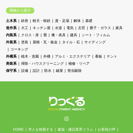
職種から探す
土木系
鉄骨
軽天・軽鉄
鳶・足場
解体
基礎
造作系
大工
キッチン屋
水道
電気
左官
冊子・ガラス
家具
内装系
クロス・床
畳
襖・表具
建具
シート・フィルム
外装系
塗装
屋根・瓦・板金
タイル・石
サイディング
コーキング
外構系
植木・造園
外構
アルミ・エクステリア
看板
テント
美装系
掃除・ハウスクリーニング
補修・リペア
保守系
設備
設計
防水
鍵屋
害虫駆除
Instagram
HOME
求人を検索する
建築・建設業界コラム
お客様の声