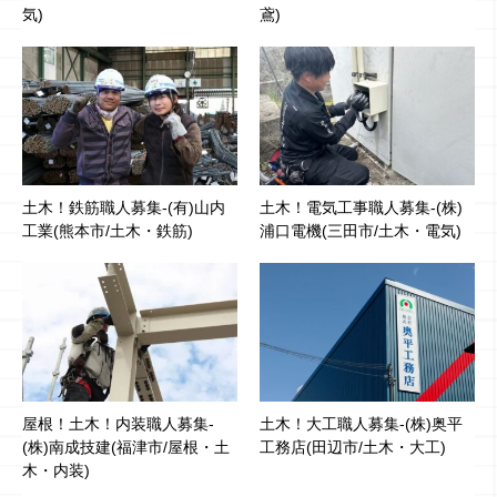
気)
鳶)
土木！鉄筋職人募集-(有)山内
土木！電気工事職人募集-(株)
工業(熊本市/土木・鉄筋)
浦口電機(三田市/土木・電気)
屋根！土木！内装職人募集-
土木！大工職人募集-(株)奥平
(株)南成技建(福津市/屋根・土
工務店(田辺市/土木・大工)
木・内装)