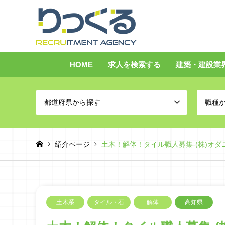
HOME
求人を検索する
建築・建設業
都道府県から探す
職種
紹介ページ
土木！解体！タイル職人募集-(株)オダ
土木系
タイル・石
解体
高知県