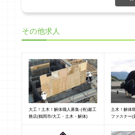
その他求人
大工！土木！解体職人募集-(有)巖工
土木！解体職
務店(鶴岡市/大工・土木・解体)
ファスナー(