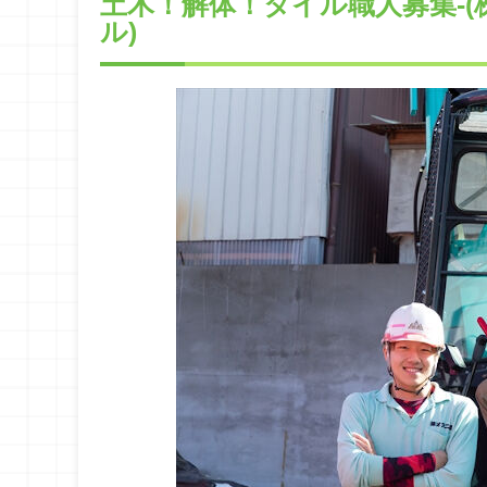
土木！解体！タイル職人募集-(
ル)