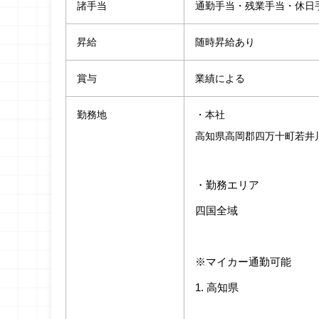
諸手当
通勤手当・残業手当・休日
昇給
随時昇給あり
賞与
業績による
勤務地
・本社
高知県高岡郡四万十町若井川3
・勤務エリア
四国全域
※マイカー通勤可能
1. 高知県