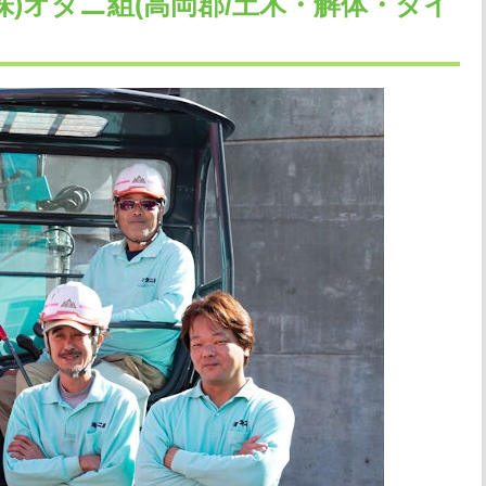
株)オダニ組(高岡郡/土木・解体・タイ