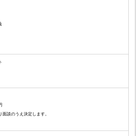
負
ト
円
り面談のうえ決定します。