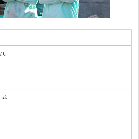
なし！
一式