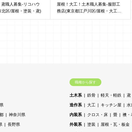
！鳶職人募集-リコハウ
屋根！大工！土木職人募集-服部工
阪市北区/屋根・塗装・鳶)
務店(東京都江戸川区/屋根・大工…
職種から探す
土木系
鉄骨
軽天・軽鉄
鳶
県
造作系
大工
キッチン屋
水
都
神奈川県
内装系
クロス・床
畳
襖・
県
長野県
外装系
塗装
屋根・瓦・板金