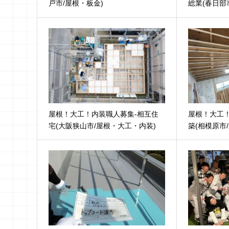
戸市/屋根・板金)
総業(春日部
屋根！大工！内装職人募集-相互住
屋根！大工
宅(大阪狭山市/屋根・大工・内装)
築(相模原市