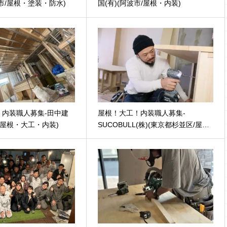
市/屋根・塗装・防水)
国(有)(阿波市/屋根・内装)
！内装職人募集-田中建
屋根！大工！内装職人募集-
/屋根・大工・内装)
SUCOBULL(株)(東京都杉並区/屋…