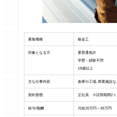
募集職種
板金工
対象となる方
要普通免許
学歴・経験不問
18歳以上
主な仕事内容
倉庫や工場､商業施設な
契約形態
正社員 ※試用期間2ヶ
給与/報酬
月給20万円～35万円