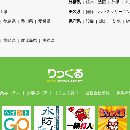
外構系
植木・造園
外構
ア
山県
美装系
掃除・ハウスクリーニ
徳島県
香川県
愛媛県
保守系
設備
設計
防水
鍵
宮崎県
鹿児島県
沖縄県
業界コラム
お客様の声
よくある質問
運営会社情報
掲載希