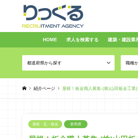
HOME
求人を検索する
建築・建設業
都道府県から探す
職種
紹介ページ
屋根！板金職人募集-(株)山田板金工業(
屋根・瓦・板金
群馬県