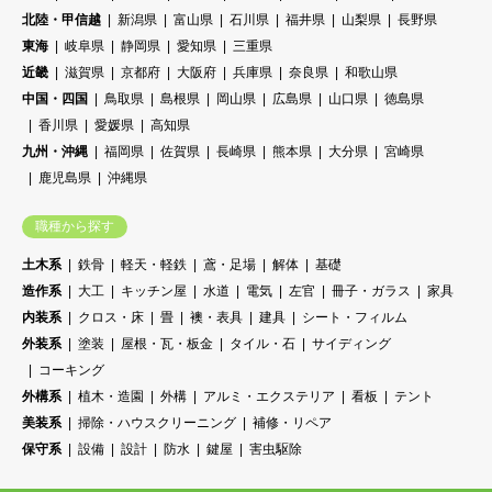
北陸・甲信越
新潟県
富山県
石川県
福井県
山梨県
長野県
東海
岐阜県
静岡県
愛知県
三重県
近畿
滋賀県
京都府
大阪府
兵庫県
奈良県
和歌山県
中国・四国
鳥取県
島根県
岡山県
広島県
山口県
徳島県
香川県
愛媛県
高知県
九州・沖縄
福岡県
佐賀県
長崎県
熊本県
大分県
宮崎県
鹿児島県
沖縄県
職種から探す
土木系
鉄骨
軽天・軽鉄
鳶・足場
解体
基礎
造作系
大工
キッチン屋
水道
電気
左官
冊子・ガラス
家具
内装系
クロス・床
畳
襖・表具
建具
シート・フィルム
外装系
塗装
屋根・瓦・板金
タイル・石
サイディング
コーキング
外構系
植木・造園
外構
アルミ・エクステリア
看板
テント
美装系
掃除・ハウスクリーニング
補修・リペア
保守系
設備
設計
防水
鍵屋
害虫駆除